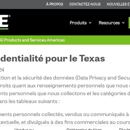
À PROPOS
CONTACTEZ-NOUS
NOUVELLES E
Produits
Resources
SO Products and Services Americas
dentialité pour le Texas
24
ction et la sécurité des données (Data Privacy and Securi
 droits quant aux renseignements personnels que nous c
nts personnels que nous collectons et les catégories de
s les tableaux suivants :
ments personnels collectés, vendus ou communiqués à d
xtuelle, et divulgués à des fins commerciales au cours
Vendus ou
Catégories de tiers
Divulg