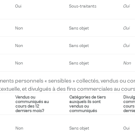
Oui
Sous-traitants
Oui
Non
Sans objet
Oui
Non
Sans objet
Oui
Non
Sans objet
Non
ments personnels « sensibles » collectés, vendus ou co
xtuelle, et divulgués à des fins commerciales au cours
Vendus ou
Catégories de tiers
Divulg
communiqués au
auxquels ils sont
comme
cours des 12
vendus ou
cours
derniers mois?
communiqués
derni
Non
Sans objet
Oui