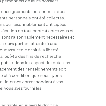
s personnels de leurs dossiers.
s renseignements personnels si ces
ents personnels ont été collectés,
ours ou raisonnablement anticipées
exécution de tout contrat entre vous et
nts sont raisonnablement nécessaires et
 erreurs portant atteinte à une
our assurer le droit à la liberté
loi; (v) à des fins de recherche
u public, dans le respect de toutes les
’effacement des renseignements soit
he et à condition que nous ayons
ment internes correspondant à vos
l vous avez fourni les
rifiable, vous avez le droit de