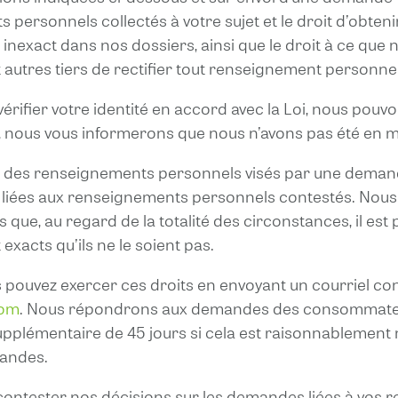
personnels collectés à votre sujet et le droit d’obtenir 
nexact dans nos dossiers, ainsi que le droit à ce que
t autres tiers de rectifier tout renseignement personne
érifier votre identité en accord avec la Loi, nous po
as, nous vous informerons que nous n’avons pas été en me
e des renseignements personnels visés par une demand
es liées aux renseignements personnels contestés. No
ns que, au regard de la totalité des circonstances, il e
xacts qu’ils ne le soient pas.
 pouvez exercer ces droits en envoyant un courriel co
com
. Nous répondrons aux demandes des consommateurs
upplémentaire de 45 jours si cela est raisonnablement 
andes.
de contester nos décisions sur les demandes liées à vo