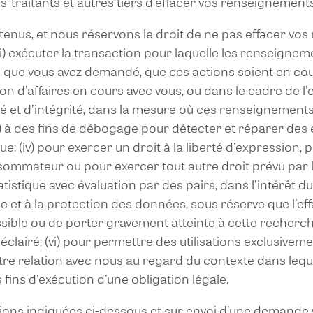
us-traitants et autres tiers d’effacer vos renseignement
nus, et nous réservons le droit de ne pas effacer vo
(i) exécuter la transaction pour laquelle les renseignem
ce que vous avez demandé, que ces actions soient en c
on d’affaires en cours avec vous, ou dans le cadre de l’
urité et d’intégrité, dans la mesure où ces renseigneme
ii) à des fins de débogage pour détecter et réparer des
e; (iv) pour exercer un droit à la liberté d’expression, p
ommateur ou pour exercer tout autre droit prévu par la 
atistique avec évaluation par des pairs, dans l’intérêt d
hique et à la protection des données, sous réserve que l
sible ou de porter gravement atteinte à cette recherc
lairé; (vi) pour permettre des utilisations exclusive
tre relation avec nous au regard du contexte dans leque
s fins d’exécution d’une obligation légale.
ions indiquées ci-dessous et sur envoi d’une demande vé