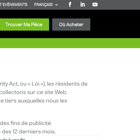
T EVÈNEMENTS
FRANÇAIS
Trouver Ma Pièce
Où Acheter
ty Act, ou « Loi »), les résidents de
ollectons sur ce site Web.
 tiers auxquelles nous les
es fins de publicité
 des 12 derniers mois.
ués à une fin